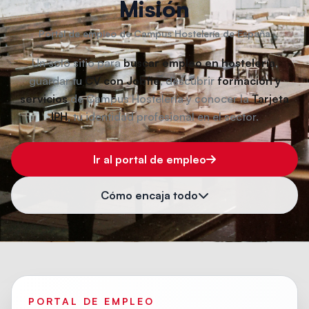
Misión
Portal de empleo de Campus Hostelería de España
Un solo sitio para
buscar empleo en hostelería
,
guardar tu
CV con Jobfie
, descubrir
formación y
servicios
de Campus Hostelería y conocer la
Tarjeta
IPH
, tu identidad profesional en el sector.
Ir al portal de empleo
Cómo encaja todo
PORTAL DE EMPLEO